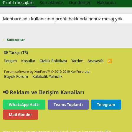
Profil mesajları
Son aktivite
Gönderiler
Hakkında
Mehbare adlı kullanıcının profili hakkında henüz mesaj yok.
Kullanıcılar
Türkçe (TR)
İletişim
Koşullar
Gizlilik Politikası
Yardım
Anasayfa
R
S
S
Forum software by XenForo™
© 2010-2019 XenForo Ltd.
Büyük Forum
Kalabalık Yalnızlık
📢 Reklam ve İletişim Kanalları
WhatsApp Hattı
Teams Toplantı
Telegram
Mail Gönder