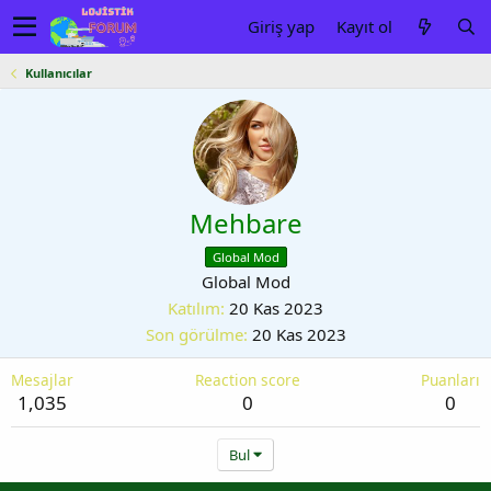
Giriş yap
Kayıt ol
Kullanıcılar
Mehbare
Global Mod
Global Mod
Katılım
20 Kas 2023
Son görülme
20 Kas 2023
Mesajlar
Reaction score
Puanları
1,035
0
0
Bul